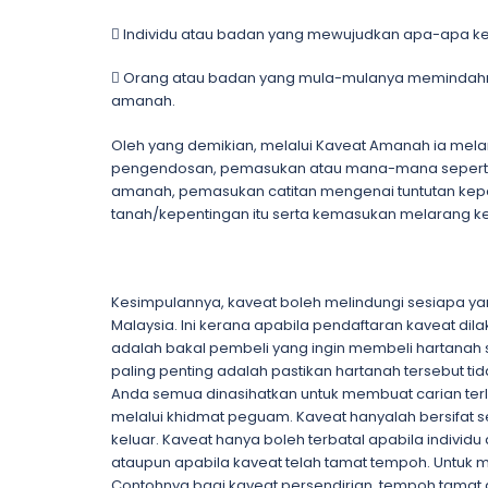
 Individu atau badan yang mewujudkan apa-apa 
 Orang atau badan yang mula-mulanya memindah
amanah.
Oleh yang demikian, melalui Kaveat Amanah ia mela
pengendosan, pemasukan atau mana-mana seperti te
amanah, pemasukan catitan mengenai tuntutan kepa
tanah/kepentingan itu serta kemasukan melarang ke
Kesimpulannya, kaveat boleh melindungi sesiapa y
Malaysia. Ini kerana apabila pendaftaran kaveat dilaku
adalah bakal pembeli yang ingin membeli hartanah
paling penting adalah pastikan hartanah tersebut ti
Anda semua dinasihatkan untuk membuat carian terl
melalui khidmat peguam. Kaveat hanyalah bersif
keluar. Kaveat hanya boleh terbatal apabila indivi
ataupun apabila kaveat telah tamat tempoh. Untuk
Contohnya bagi kaveat persendirian, tempoh tamat