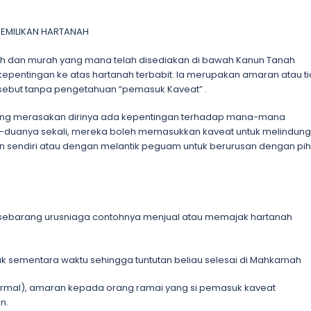
PEMILIKAN HARTANAH
h dan murah yang mana telah disediakan di bawah Kanun Tanah
epentingan ke atas hartanah terbabit. Ia merupakan amaran atau t
rsebut tanpa pengetahuan “pemasuk Kaveat” .
 yang merasakan dirinya ada kepentingan terhadap mana-mana
-duanya sekali, mereka boleh memasukkan kaveat untuk melindung
n sendiri atau dengan melantik peguam untuk berurusan dengan pi
 sebarang urusniaga contohnya menjual atau memajak hartanah
k sementara waktu sehingga tuntutan beliau selesai di Mahkamah
formal), amaran kepada orang ramai yang si pemasuk kaveat
n.