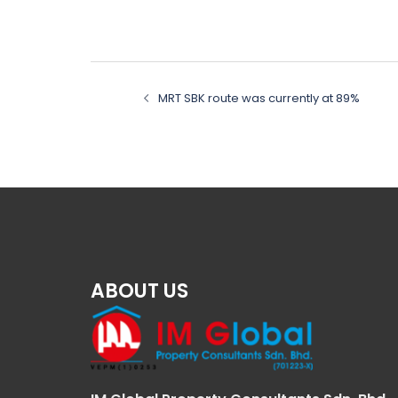
Post
MRT SBK route was currently at 89%
navigation
ABOUT US