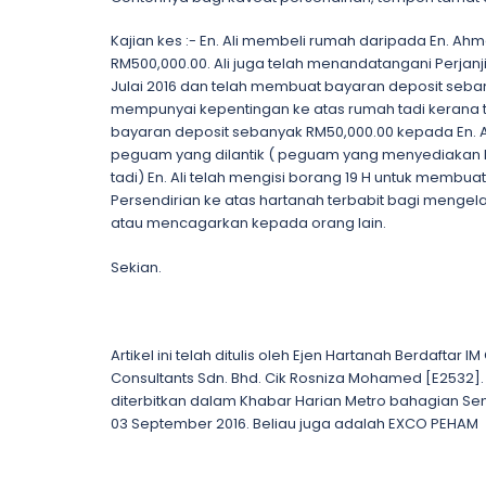
Kajian kes :- En. Ali membeli rumah daripada En. A
RM500,000.00. Ali juga telah menandatangani Perjanji
Julai 2016 dan telah membuat bayaran deposit seban
mempunyai kepentingan ke atas rumah tadi kerana
bayaran deposit sebanyak RM50,000.00 kepada En. 
peguam yang dilantik ( peguam yang menyediakan Pe
tadi) En. Ali telah mengisi borang 19 H untuk memb
Persendirian ke atas hartanah terbabit bagi mengel
atau mencagarkan kepada orang lain.
Sekian.
Artikel ini telah ditulis oleh Ejen Hartanah Berdaftar I
Consultants Sdn. Bhd. Cik Rosniza Mohamed [E2532]. Ar
diterbitkan dalam Khabar Harian Metro bahagian 
03 September 2016. Beliau juga adalah EXCO PEHAM