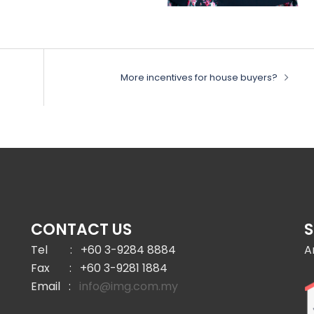
More incentives for house buyers?
CONTACT US
Tel : +60 3-9284 8884
A
Fax : +60 3-9281 1884
Email :
info@img.com.my