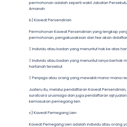
permohonan adalah seperti wakil Jabatan Perseku
Amanah.
b) Kaveat Persendirian
Permohonan Kaveat Persendirian yang lengkap yang
permohonan, pengakusaksian dan fee akan didaft
 Individu atau badan yang menuntut hak ke atas ha
 Individu atau badan yang menuntut ianya berha
hartanah tersebut
 Penjaga atau orang yang mewakili mana-mana r
Justeru itu, melalui pendaftaran Kaveat Persendiri
suratcara urusniaga dan juga pendaftaran sijil jua
kemasukan pemegang lien.
c) Kaveat Pemegang Lien
Kaveat Pemegang Lien adalah individu atau oran