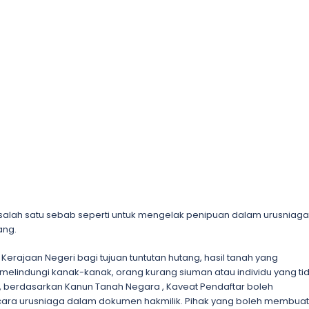
 salah satu sebab seperti untuk mengelak penipuan dalam urusniaga
ang.
erajaan Negeri bagi tujuan tuntutan hutang, hasil tanah yang
 melindungi kanak-kanak, orang kurang siuman atau individu yang ti
n, berdasarkan Kanun Tanah Negara , Kaveat Pendaftar boleh
ara urusniaga dalam dokumen hakmilik. Pihak yang boleh membuat