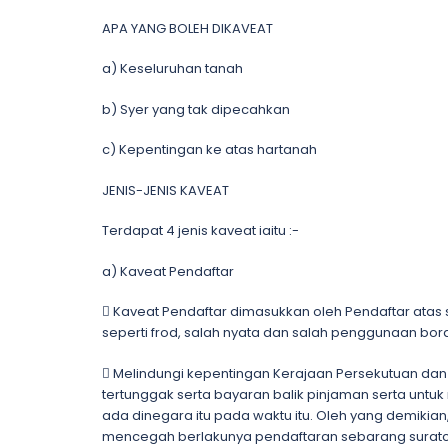
APA YANG BOLEH DIKAVEAT
a) Keseluruhan tanah
b) Syer yang tak dipecahkan
c) Kepentingan ke atas hartanah
JENIS-JENIS KAVEAT
Terdapat 4 jenis kaveat iaitu :-
a) Kaveat Pendaftar
 Kaveat Pendaftar dimasukkan oleh Pendaftar atas
seperti frod, salah nyata dan salah penggunaan bor
 Melindungi kepentingan Kerajaan Persekutuan dan K
tertunggak serta bayaran balik pinjaman serta untuk
ada dinegara itu pada waktu itu. Oleh yang demikia
mencegah berlakunya pendaftaran sebarang suratc