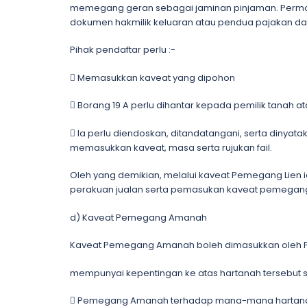
memegang geran sebagai jaminan pinjaman. Permoho
dokumen hakmilik keluaran atau pendua pajakan da
Pihak pendaftar perlu :-
 Memasukkan kaveat yang dipohon
 Borang 19 A perlu dihantar kepada pemilik tanah 
 Ia perlu diendoskan, ditandatangani, serta dinyat
memasukkan kaveat, masa serta rujukan fail.
Oleh yang demikian, melalui kaveat Pemegang Lien 
perakuan jualan serta pemasukan kaveat pemegang 
d) Kaveat Pemegang Amanah
Kaveat Pemegang Amanah boleh dimasukkan oleh Pe
mempunyai kepentingan ke atas hartanah tersebut s
 Pemegang Amanah terhadap mana-mana hartana