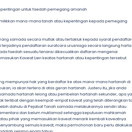
kepentingan untuk faedah pemegang amanah
milikkan mana-mana tanah atau kepentingan kepada pemegang
rang samada secara mutlak atau tertakluk kepada syarat pendaftar
rjadinya pendaftaran suratcara urusniaga secara langsung harta
da faedah sesuatu tenansi dikecualikan daftaran mengenai
masukan Kaveat Lien keatas hartanah atau kepentingan tersebut.
ang mempunyai hak yang berdaftar ke atas mana-mana hartanah di
kan, ia akan tertera di atas geran hartanah. Justeru itu, jika anda
 samada hartanah lelong atau pembelian hartanah sekunder, apa y
dak terlibat dengan keempat-empat kaveat yang telah diterangkan ta
ebih dahulu di Pejabat Tanah samada melakukannya sendiri atau
at sementara dan belum muktamad sehingga keputusan mahkamah
du atau pihak yang memasukkan kaveat menarik kembali kaveatnya
 menyambung semula kaveat, maka permohonan baru perlu dilakuka
 adalah selama enam tahun.