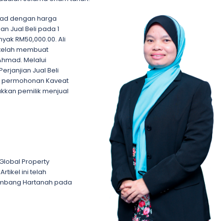
hmad dengan harga
an Jual Beli pada 1
yak RM50,000.00. Ali
 telah membuat
Ahmad. Melalui
rjanjian Jual Beli
uat permohonan Kaveat
akkan pemilik menjual
M Global Property
tikel ini telah
Sembang Hartanah pada