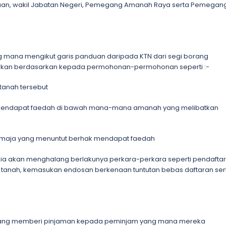
tuan, wakil Jabatan Negeri, Pemegang Amanah Raya serta Pemegan
 mana mengikut garis panduan daripada KTN dari segi borang
arkan berdasarkan kepada permohonan-permohonan seperti :-
rtanah tersebut
k mendapat faedah di bawah mana-mana amanah yang melibatkan
emaja yang menuntut berhak mendapat faedah
an, ia akan menghalang berlakunya perkara-perkara seperti pendafta
lan tanah, kemasukan endosan berkenaan tuntutan bebas daftaran ser
g yang memberi pinjaman kepada peminjam yang mana mereka