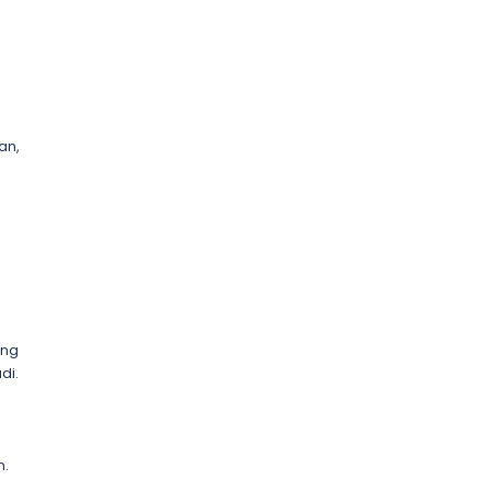
an,
ang
di.
n.